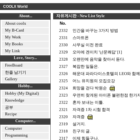
COOLX World
About...
자유게시판 - New List Style
About coolx
No.
My B-Card
2332
인간을 바꾸는 3가지 방법
My Work
2331
스마트폰
My Books
2330
사무실 이전 완료
My Link
2329
오마에 겐이치 '난문쾌답' [1]
Love, Story...
2328
오랜만에 음악을 찾아서 듣다.
FreeBoard
2327
복잡한 일들은.
한줄 남기기
2326
해운대 파라다이스호텔의 LEO와 함께하는
Gallery
2325
어느 유치원의 모집요강
Hobby...
2324
희망을 걷다 박원순
Hobby (My Digital)
2323
우연히 찾게된 아이폰 불편한점 한가지의
Knowledge
2322
혼자 보내는 이틀.
공부
2321
자격증 1차 시험 합격
Recipe
2320
자격증
Computer...
2319
설거지.
Computer
2318
친구의 글.
Programming
2317
이제 힘들구나.