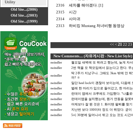
Utility
2316
세차를 해야겠다. [1]
Old Site...(2006)
2315
시간
Old Site...(2003)
2314
사마귀
Old Site...(1999)
2313
하비킹 Mustang 처녀비행 동영상
<<
<
21
22
23
New Comments.... (자유게시판 - New List Style)
swindler
월요일 새벽에 또 뛰려고 했는데, 늦게 자서
swindler
2번 책을 모 책모임에서 읽는다고 한다. 
딱 2주가 지났구나. 그때도 3km 밖에 안 
swindler
까? ㅎ
swindler
일단 heel lock이 괜찮아 보이는데, 다음
swindler
벌레 한 마리가 입으로 들어갔고, 한 마리는
swindler
런데이 앱에서 크루에도 가입했다. "나홀로
swindler
런데이앱을 설치했는데, 뭔가 연동을 잘못해
swindler
어제보다 잘 뛴 것은 1. 화이텐 팔찌를 찾기 
swindler
지난번 보다 100미터 정도 더 뛰었다. 굳이
swindler
5시 30분에 일어나서 뛰고 오는 것도 시간