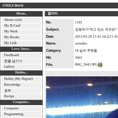
COOLX World
About...
갤러리
About coolx
No.
1181
My B-Card
Subject.
김동하가 먹고 있는 저것은?
My Work
Date.
2012-02-20 13:41:26 (211.36.2
My Books
My Link
Name.
swindler
Love, Story...
Category.
내 삶의 주변들
FreeBoard
Hit.
3941
한줄 남기기
IMG_3643.JPG
File.
Gallery
Hobby...
Hobby (My Digital)
Knowledge
공부
Recipe
Computer...
Computer
Programming